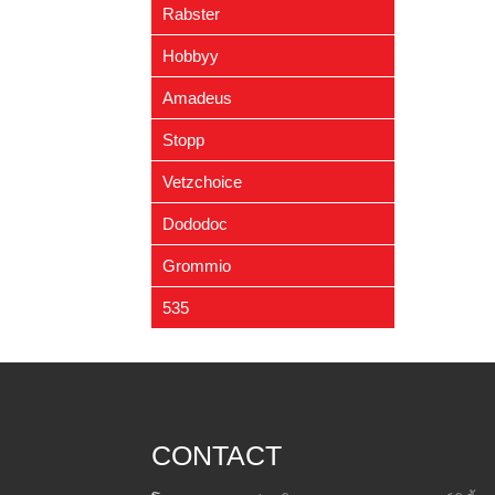
- ขนมแมว
(2)
Rabster
- แชมพูและห้องน้ำแมว
(10)
Hobbyy
- อาหารแทนนม
(1)
Amadeus
- ปลอกคอ / สายจูง / กรรไกรตัด
เล็บ
(2)
Stopp
- ของเล่นแมว
(4)
Vetzchoice
Dododoc
Grommio
535
CONTACT