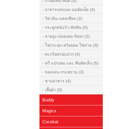
- กำจัดเห็บ-หมัด
(4)
- อาหารแทนนม-นมอัดเม็ด
(4)
- วิตามิน-แคลเซียม
(2)
- กระดูกหนังวัว-ขัดฟัน
(0)
- สายจูง-ปลอกคอ-รัดอก
(2)
- โซ่กระตุก-สร้อยคอ-โซ่ล่าม
(9)
- ตะกร้อครอบปาก
(4)
- หวี แปรงผม และ คีมตัดเล็บ
(5)
- ของเล่น-กระพรวน
(3)
- ชามอาหาร
(4)
- เสื้อผ้า
(0)
Buddy
- สุนัข
(7)
Magica
- นก-กระต่าย-หนูแฮมสเตอร์
(7)
Cocokat